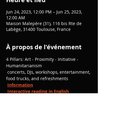
Jun 24, 2023, 12:00 PM – Jun 25, 2023,
12:00 AM
Maison Malepère (31), 116 bis Rte de
Labège, 31400 Toulouse, France
À propos de l'événement
4 Pillars: Art - Proximity - Initiative - 
Humanitarianism
 concerts, DJs, workshops, entertainment, 
food trucks, and refreshments
Information
Interactive reading in English
Theater workshop in English
Partager cet événement