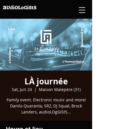
a
UdiO
LoGiStS
LÀ journée
Sat, Jun 24
  |  
Maison Malepère (31)
Family event. Electronic music and more!
Danilo Quaranta, SRZ, DJ Squal, Brock
Landers, audioLOgGiStS...
Heure et lieu